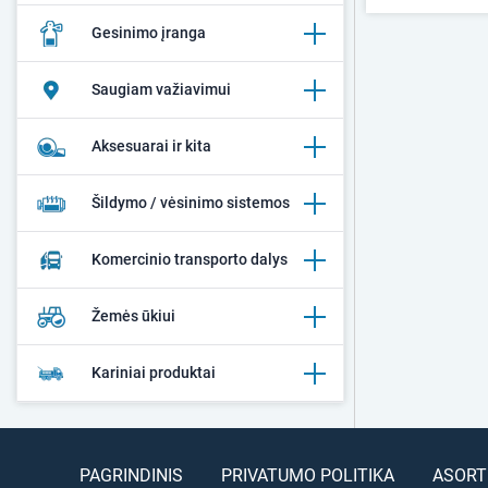
Gesinimo įranga
Saugiam važiavimui
Aksesuarai ir kita
Šildymo / vėsinimo sistemos
Komercinio transporto dalys
Žemės ūkiui
Kariniai produktai
PAGRINDINIS
PRIVATUMO POLITIKA
ASORT