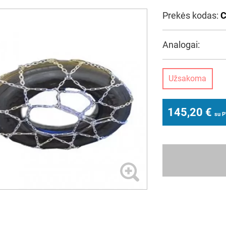
Prekės kodas:
Analogai:
Užsakoma
145,20
€
su 