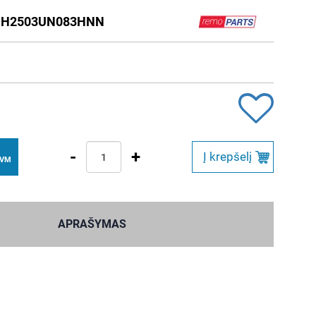
CH2503UN083HNN
-
+
Į krepšelį
PVM
APRAŠYMAS