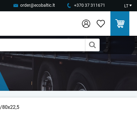
order@ecobaltic.lt
+370 37 311671
LT
5/80x22,5