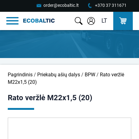
order@ecobaltic.lt
+370 37 311671
LT
Pagrindinis
/
Priekabų ašių dalys
/
BPW
/
Rato veržlė
M22x1,5 (20)
Rato veržlė M22x1,5 (20)