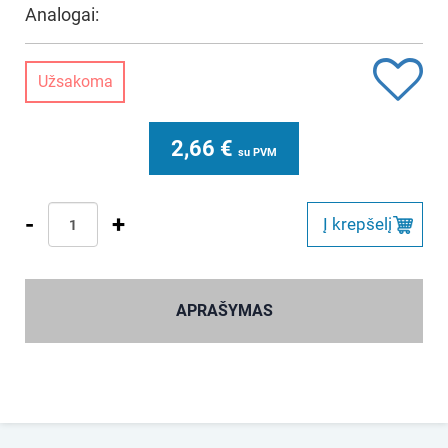
Analogai:
Užsakoma
2,66
€
su PVM
-
+
Į krepšelį
APRAŠYMAS