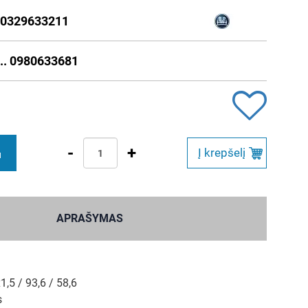
0329633211
.. 0980633681
-
+
Į krepšelį
M
APRAŠYMAS
,5 / 93,6 / 58,6
s