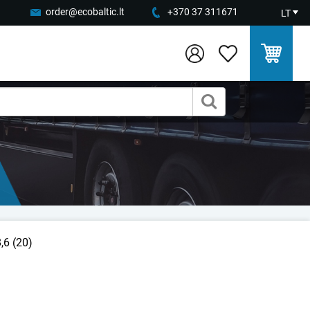
order@ecobaltic.lt
+370 37 311671
LT
,6 (20)