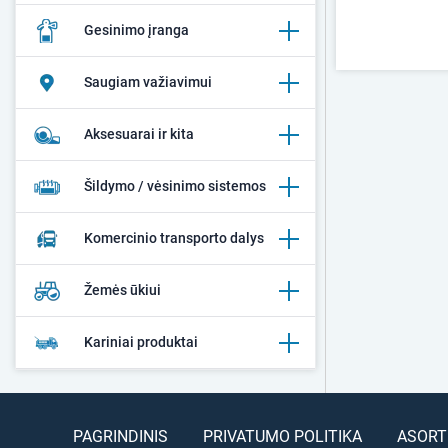
Gesinimo įranga
Saugiam važiavimui
Aksesuarai ir kita
Šildymo / vėsinimo sistemos
Komercinio transporto dalys
Žemės ūkiui
Kariniai produktai
PAGRINDINIS
PRIVATUMO POLITIKA
ASORT