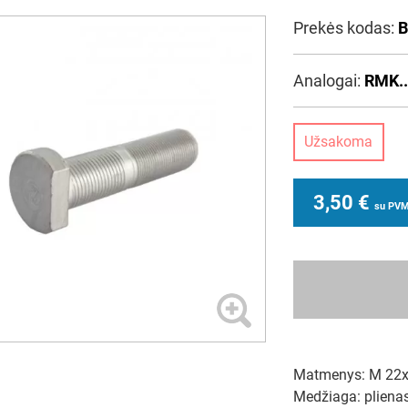
Prekės kodas:
B
Analogai:
RMK..
Užsakoma
3,50
€
su PV
Matmenys: M 22x1
Medžiaga: pliena