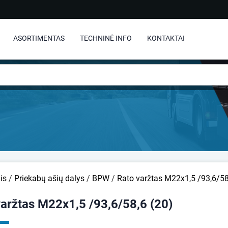
ASORTIMENTAS
TECHNINĖ INFO
KONTAKTAI
is
/
Priekabų ašių dalys
/
BPW
/
Rato varžtas M22x1,5 /93,6/58
varžtas M22x1,5 /93,6/58,6 (20)