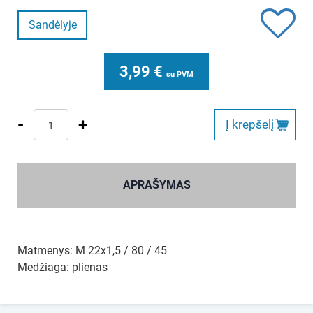
Sandėlyje
3,99
€
su PVM
-
+
Į krepšelį
APRAŠYMAS
Matmenys: M 22x1,5 / 80 / 45
Medžiaga: plienas