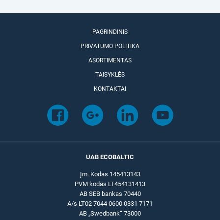
PAGRINDINIS
PRIVATUMO POLITIKA
ASORTIMENTAS
TAISYKLĖS
KONTAKTAI
UAB ECOBALTIC
Įm. Kodas 145413143
PVM kodas LT454131413
AB SEB bankas 70440
A/s LT02 7044 0600 0331 7171
AB „Swedbank“ 73000