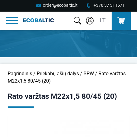
order@ecobaltic.lt
+370 37 311671
LT
Pagrindinis
/
Priekabų ašių dalys
/
BPW
/
Rato varžtas
M22x1,5 80/45 (20)
Rato varžtas M22x1,5 80/45 (20)