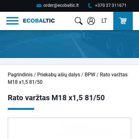
order@ecobaltic.lt
+370 37 311671
LT
Pagrindinis
/
Priekabų ašių dalys
/
BPW
/
Rato varžtas
M18 x1,5 81/50
Rato varžtas M18 x1,5 81/50