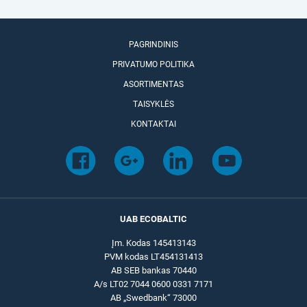
PAGRINDINIS
PRIVATUMO POLITIKA
ASORTIMENTAS
TAISYKLĖS
KONTAKTAI
UAB ECOBALTIC
Įm. Kodas 145413143
PVM kodas LT454131413
AB SEB bankas 70440
A/s LT02 7044 0600 0331 7171
AB „Swedbank“ 73000