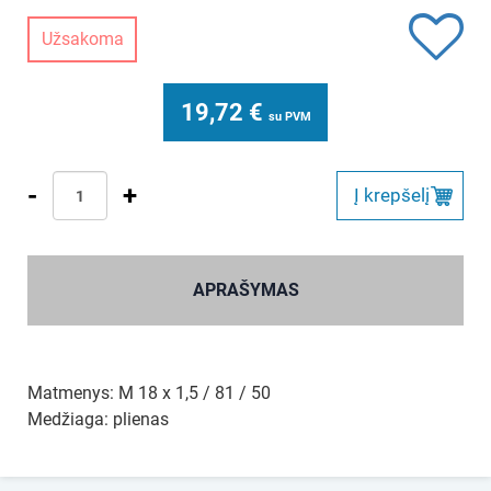
Užsakoma
19,72
€
su PVM
-
+
Į krepšelį
APRAŠYMAS
Matmenys: M 18 x 1,5 / 81 / 50
Medžiaga: plienas