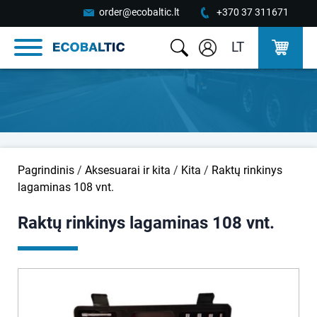
order@ecobaltic.lt
+370 37 311671
LT
Pagrindinis
/
Aksesuarai ir kita
/
Kita
/
Raktų rinkinys
lagaminas 108 vnt.
Raktų rinkinys lagaminas 108 vnt.