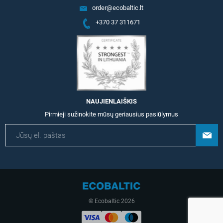
order@ecobaltic.lt
+370 37 311671
NAUJIENLAIŠKIS
Pirmieji sužinokite mūsų geriausius pasiūlymus
© Ecobaltic 2026