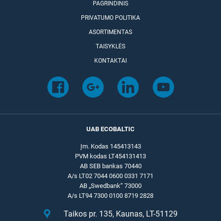
PAGRINDINIS
PRIVATUMO POLITIKA
ASORTIMENTAS
TAISYKLĖS
KONTAKTAI
UAB ECOBALTIC
Įm. Kodas 145413143
PVM kodas LT454131413
AB SEB bankas 70440
A/s LT02 7044 0600 0331 7171
AB „Swedbank“ 73000
A/s LT94 7300 0100 8719 2828
Taikos pr. 135, Kaunas, LT-51129