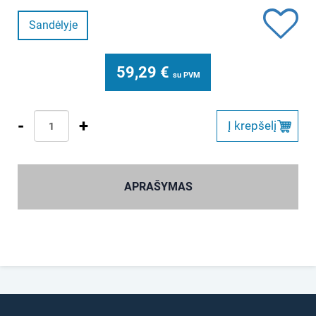
Sandėlyje
59,29
€
su PVM
-
+
Į krepšelį
APRAŠYMAS