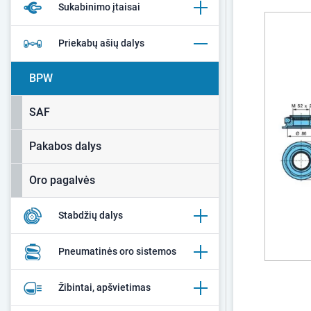
Sukabinimo įtaisai
Priekabų ašių dalys
BPW
SAF
Pakabos dalys
Oro pagalvės
Stabdžių dalys
Pneumatinės oro sistemos
Žibintai, apšvietimas