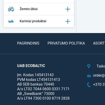
Žemės ūkiui
Kariniai produktai
PAGRINDINIS
PRIVATUMO POLITIKA
ASORT
UAB ECOBALTIC
Taik
Įm. Kodas 145413143
order@e
PVM kodas LT454131413
AB SEB bankas 70440
+370 3
A/s LT02 7044 0600 0331 7171
AB „Swedbank“ 73000
A/s LT94 7300 0100 8719 2828