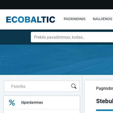
PAGRINDINIS
NAUJIENOS
Pagrindin
Stebu
Išpardavimas