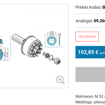
Prekės kodas:
B
Analogai:
09.26
Užsakoma
102,85
€
su 
Matmenys: M 52 x
Medžiaga: pliena