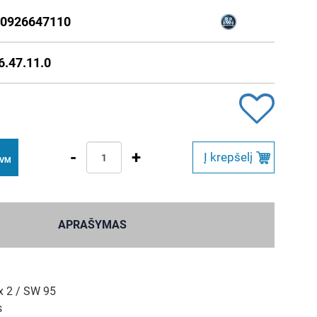
0926647110
6.47.11.0
-
+
Į krepšelį
PVM
APRAŠYMAS
 2 / SW 95
s