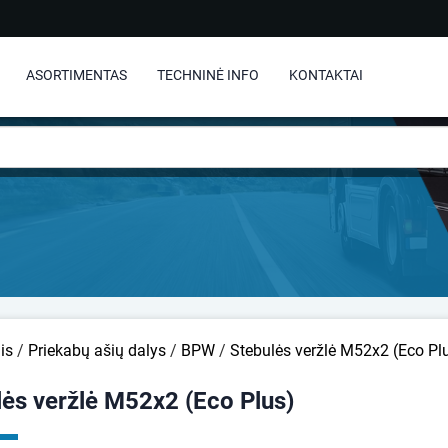
ASORTIMENTAS
TECHNINĖ INFO
KONTAKTAI
is
/
Priekabų ašių dalys
/
BPW
/
Stebulės veržlė M52x2 (Eco Pl
lės veržlė M52x2 (Eco Plus)