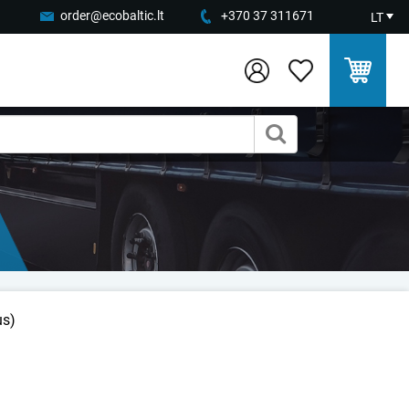
order@ecobaltic.lt
+370 37 311671
LT
us)