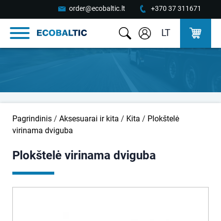
order@ecobaltic.lt
+370 37 311671
LT
Pagrindinis
/
Aksesuarai ir kita
/
Kita
/
Plokštelė
virinama dviguba
Plokštelė virinama dviguba