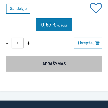
Sandėlyje
0,67
€
su PVM
-
+
Į krepšelį
APRAŠYMAS