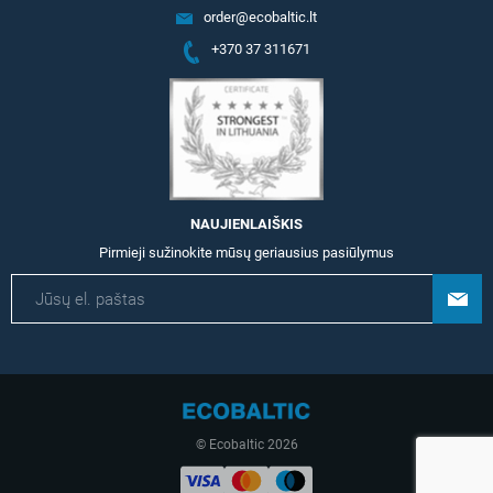
order@ecobaltic.lt
+370 37 311671
NAUJIENLAIŠKIS
Pirmieji sužinokite mūsų geriausius pasiūlymus
© Ecobaltic 2026