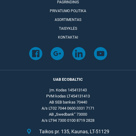
PAGRINDINIS
PRIVATUMO POLITIKA
ASORTIMENTAS
TAISYKLĖS
KONTAKTAI
UAB ECOBALTIC
Įm. Kodas 145413143
PVM kodas LT454131413
AB SEB bankas 70440
A/s LT02 7044 0600 0331 7171
AB „Swedbank“ 73000
A/s LT94 7300 0100 8719 2828
Taikos pr. 135, Kaunas, LT-51129