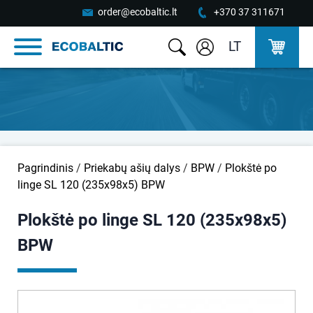
order@ecobaltic.lt
+370 37 311671
LT
Pagrindinis
/
Priekabų ašių dalys
/
BPW
/
Plokštė po
linge SL 120 (235x98x5) BPW
Plokštė po linge SL 120 (235x98x5)
BPW