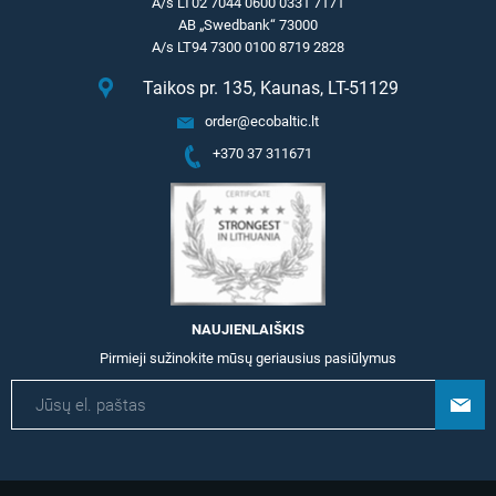
A/s LT02 7044 0600 0331 7171
AB „Swedbank“ 73000
A/s LT94 7300 0100 8719 2828
Taikos pr. 135, Kaunas, LT-51129
order@ecobaltic.lt
+370 37 311671
NAUJIENLAIŠKIS
Pirmieji sužinokite mūsų geriausius pasiūlymus