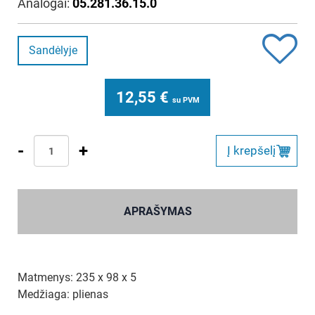
Analogai:
05.281.36.15.0
Sandėlyje
12,55
€
su PVM
-
+
Į krepšelį
APRAŠYMAS
Matmenys: 235 x 98 x 5
Medžiaga: plienas