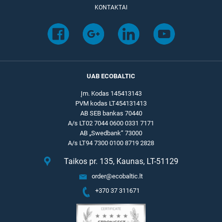
KONTAKTAI
UAB ECOBALTIC
Įm. Kodas 145413143
PVM kodas LT454131413
AB SEB bankas 70440
A/s LT02 7044 0600 0331 7171
AB „Swedbank“ 73000
A/s LT94 7300 0100 8719 2828
Taikos pr. 135, Kaunas, LT-51129
order@ecobaltic.lt
+370 37 311671