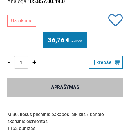
Analogai:
05.857.00.19.0
Užsakoma
36,76
€
su PVM
-
+
Į krepšelį
APRAŠYMAS
M 30, tiesus plieninis pakabos laikiklis / kanalo
skersinis elementas
1152 punktas