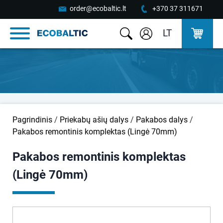
order@ecobaltic.lt
+370 37 311671
LT
Pagrindinis
/
Priekabų ašių dalys
/
Pakabos dalys
/
Pakabos remontinis komplektas (Lingė 70mm)
Pakabos remontinis komplektas
(Lingė 70mm)