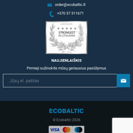
order@ecobaltic.lt
+370 37 311671
NAUJIENLAIŠKIS
Pirmieji sužinokite mūsų geriausius pasiūlymus
© Ecobaltic 2026