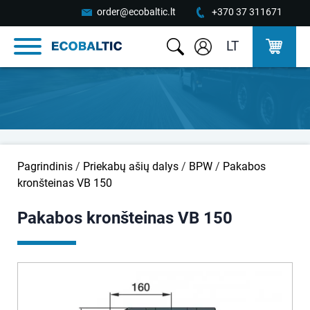
order@ecobaltic.lt
+370 37 311671
LT
Pagrindinis
/
Priekabų ašių dalys
/
BPW
/
Pakabos
kronšteinas VB 150
Pakabos kronšteinas VB 150