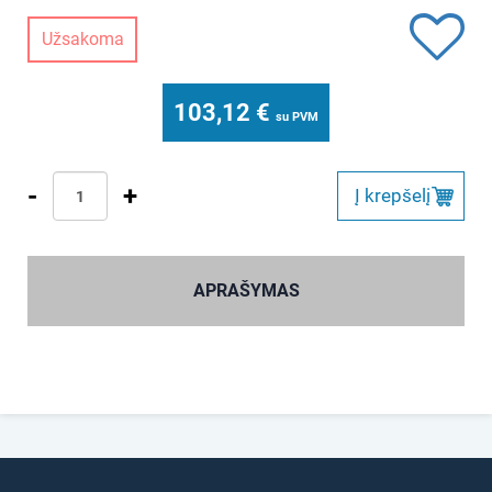
Užsakoma
103,12
€
su PVM
-
+
Į krepšelį
APRAŠYMAS