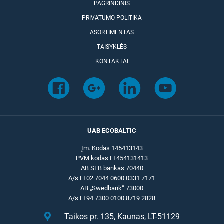
PAGRINDINIS
PRIVATUMO POLITIKA
ASORTIMENTAS
TAISYKLĖS
KONTAKTAI
UAB ECOBALTIC
Įm. Kodas 145413143
PVM kodas LT454131413
AB SEB bankas 70440
A/s LT02 7044 0600 0331 7171
AB „Swedbank“ 73000
A/s LT94 7300 0100 8719 2828
Taikos pr. 135, Kaunas, LT-51129