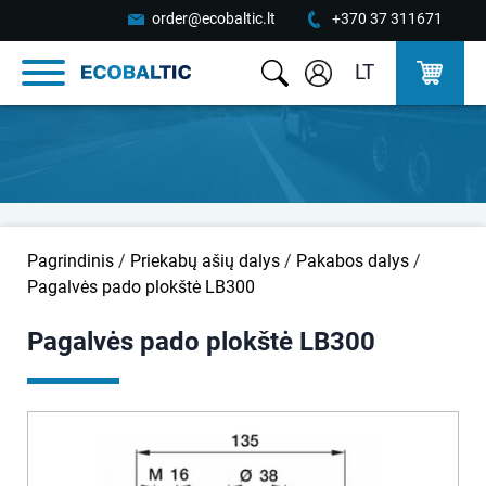
order@ecobaltic.lt
+370 37 311671
LT
Pagrindinis
/
Priekabų ašių dalys
/
Pakabos dalys
/
Pagalvės pado plokštė LB300
Pagalvės pado plokštė LB300