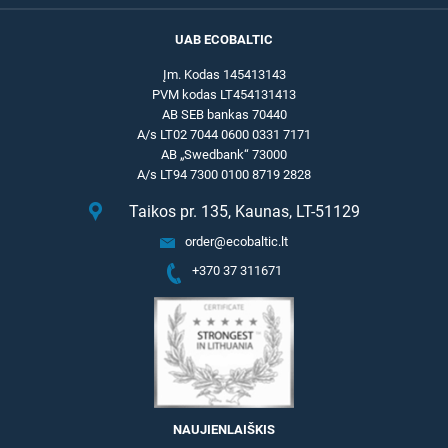
UAB ECOBALTIC
Įm. Kodas 145413143
PVM kodas LT454131413
AB SEB bankas 70440
A/s LT02 7044 0600 0331 7171
AB „Swedbank“ 73000
A/s LT94 7300 0100 8719 2828
Taikos pr. 135, Kaunas, LT-51129
order@ecobaltic.lt
+370 37 311671
NAUJIENLAIŠKIS