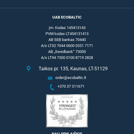
UAB ECOBALTIC
Įm. Kodas 145413143
PVM kodas LT454131413
AB SEB bankas 70440
A/s LT02 7044 0600 0331 7171
AB „Swedbank“ 73000
A/s LT94 7300 0100 8719 2828
Taikos pr. 135, Kaunas, LT-51129
order@ecobaltic.lt
+370 37 311671
NAUJIENLAIŠKIS