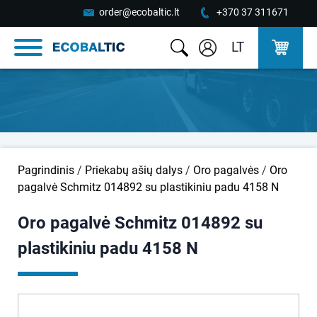
order@ecobaltic.lt
+370 37 311671
LT
Pagrindinis
/
Priekabų ašių dalys
/
Oro pagalvės
/
Oro
pagalvė Schmitz 014892 su plastikiniu padu 4158 N
Oro pagalvė Schmitz 014892 su
plastikiniu padu 4158 N