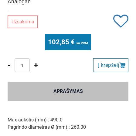
Analogai:
Užsakoma
102,85
€
su PVM
-
+
Į krepšelį
APRAŠYMAS
Max aukštis (mm) : 490.0
Pagrindo diametras Ø (mm) : 260.00