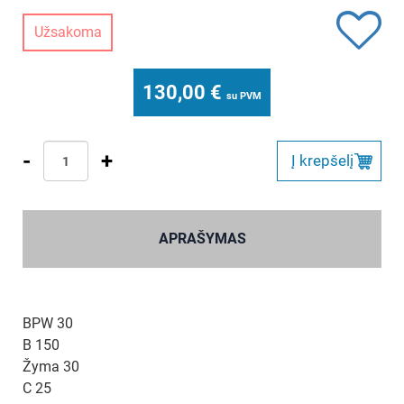
Užsakoma
130,00
€
su PVM
-
+
Į krepšelį
APRAŠYMAS
BPW 30
B 150
Žyma 30
C 25