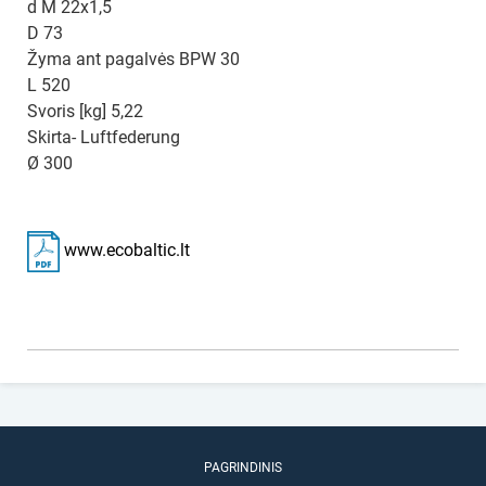
d M 22x1,5
D 73
Žyma ant pagalvės BPW 30
L 520
Svoris [kg] 5,22
Skirta- Luftfederung
Ø 300
www.ecobaltic.lt
PAGRINDINIS