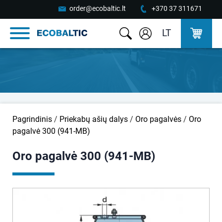
order@ecobaltic.lt
+370 37 311671
LT
Pagrindinis
/
Priekabų ašių dalys
/
Oro pagalvės
/
Oro
pagalvė 300 (941-MB)
Oro pagalvė 300 (941-MB)