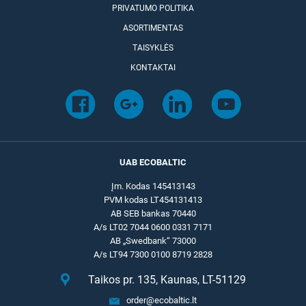
PRIVATUMO POLITIKA
ASORTIMENTAS
TAISYKLĖS
KONTAKTAI
UAB ECOBALTIC
Įm. Kodas 145413143
PVM kodas LT454131413
AB SEB bankas 70440
A/s LT02 7044 0600 0331 7171
AB „Swedbank“ 73000
A/s LT94 7300 0100 8719 2828
Taikos pr. 135, Kaunas, LT-51129
order@ecobaltic.lt