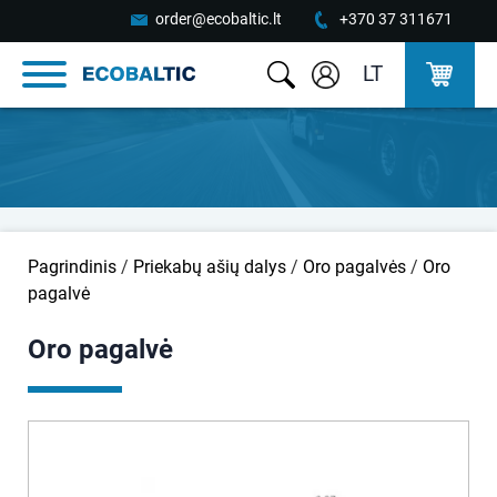
order@ecobaltic.lt
+370 37 311671
LT
Pagrindinis
/
Priekabų ašių dalys
/
Oro pagalvės
/
Oro
pagalvė
Oro pagalvė