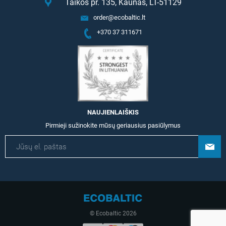
Taikos pr. 135, Kaunas, LT-51129
order@ecobaltic.lt
+370 37 311671
NAUJIENLAIŠKIS
Pirmieji sužinokite mūsų geriausius pasiūlymus
© Ecobaltic 2026