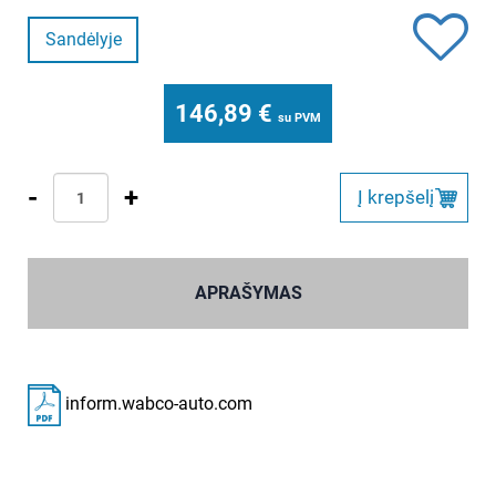
Sandėlyje
146,89
€
su PVM
-
+
Į krepšelį
APRAŠYMAS
inform.wabco-auto.com