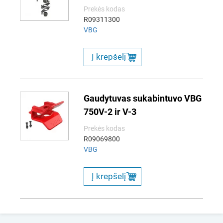
Prekės kodas
R09311300
VBG
Į krepšelį
Gaudytuvas sukabintuvo VBG
750V-2 ir V-3
Prekės kodas
R09069800
VBG
Į krepšelį