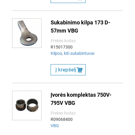
Sukabinimo kilpa 173 D-
57mm VBG
Prekės kodas
R15017300
Kilpos, kiti sukabintuvai
Į krepšelį
Įvorės komplektas 750V-
795V VBG
Prekės kodas
R09068400
VBG