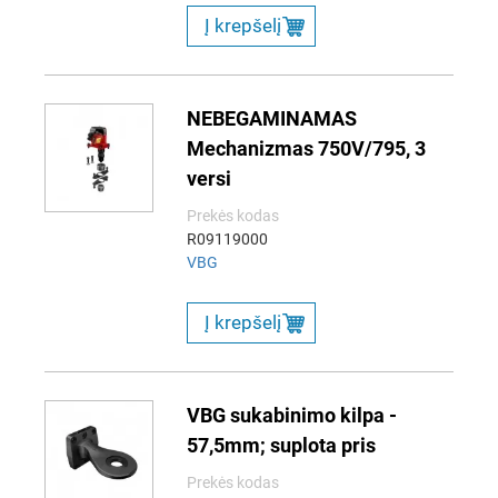
Į krepšelį
NEBEGAMINAMAS
Mechanizmas 750V/795, 3
versi
Prekės kodas
R09119000
VBG
Į krepšelį
VBG sukabinimo kilpa -
57,5mm; suplota pris
Prekės kodas