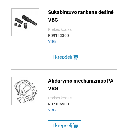
Sukabintuvo rankena dešinė
VBG
Prekės kodas
R09123300
VBG
Į krepšelį
Atidarymo mechanizmas PA
VBG
Prekės kodas
R07106900
VBG
Į krepšelį