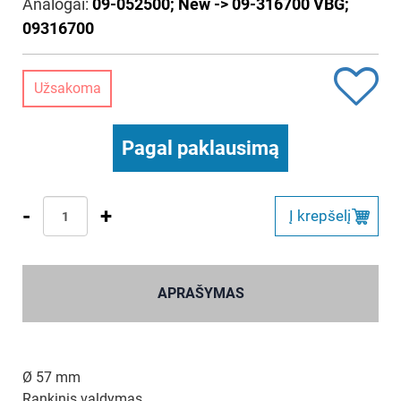
Analogai:
09-052500; New -> 09-316700 VBG;
09316700
Užsakoma
Pagal paklausimą
-
+
Į krepšelį
APRAŠYMAS
Ø 57 mm
Rankinis valdymas