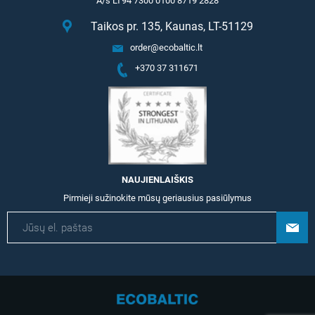
A/s LT94 7300 0100 8719 2828
Taikos pr. 135, Kaunas, LT-51129
order@ecobaltic.lt
+370 37 311671
NAUJIENLAIŠKIS
Pirmieji sužinokite mūsų geriausius pasiūlymus