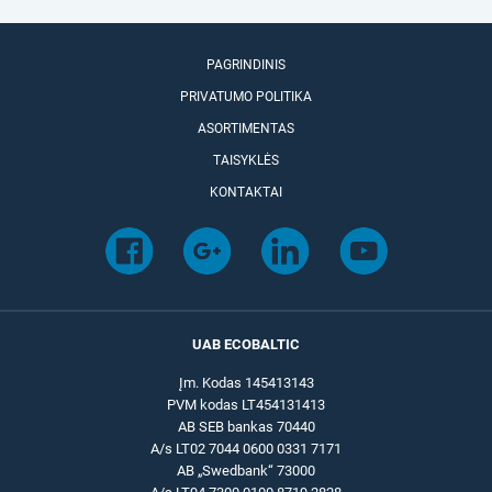
PAGRINDINIS
PRIVATUMO POLITIKA
ASORTIMENTAS
TAISYKLĖS
KONTAKTAI
UAB ECOBALTIC
Įm. Kodas 145413143
PVM kodas LT454131413
AB SEB bankas 70440
A/s LT02 7044 0600 0331 7171
AB „Swedbank“ 73000