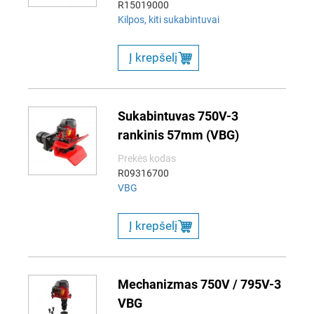
R15019000
Kilpos, kiti sukabintuvai
Į krepšelį
Sukabintuvas 750V-3
rankinis 57mm (VBG)
Prekės kodas
R09316700
VBG
Į krepšelį
Mechanizmas 750V / 795V-3
VBG