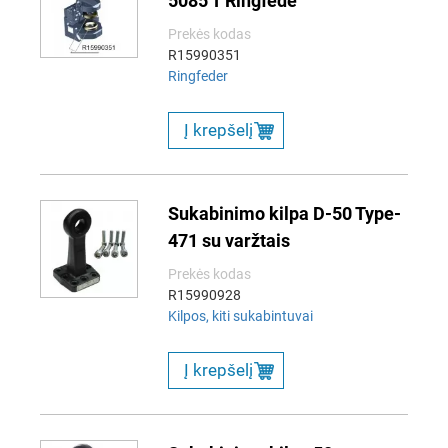
5085 T Ringfede
Prekės kodas
R15990351
Ringfeder
Į krepšelį
Sukabinimo kilpa D-50 Type-
471 su varžtais
Prekės kodas
R15990928
Kilpos, kiti sukabintuvai
Į krepšelį