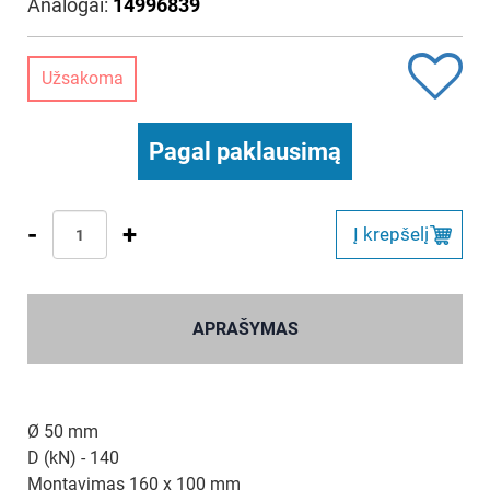
Analogai:
14996839
Užsakoma
Pagal paklausimą
-
+
Į krepšelį
APRAŠYMAS
Ø 50 mm
D (kN) - 140
Montavimas 160 x 100 mm