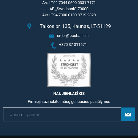
A/s LT02 7044 0600 0331 7171
AB „Swedbank“ 73000
A/s LT94 7300 0100 8719 2828
Taikos pr. 135, Kaunas, LT-51129
order@ecobaltic.lt
+370 37 311671
NAUJIENLAIŠKIS
Pirmieji sužinokite mūsų geriausius pasiūlymus