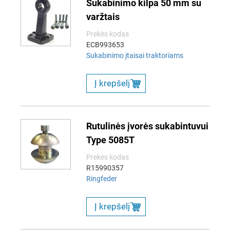
Sukabinimo kilpa 50 mm su
varžtais
Prekės kodas
ECB993653
Sukabinimo įtaisai traktoriams
Į krepšelį
Rutulinės įvorės sukabintuvui
Type 5085T
Prekės kodas
R15990357
Ringfeder
Į krepšelį