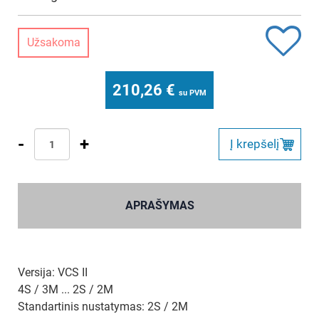
Užsakoma
210,26
€
su PVM
-
+
Į krepšelį
APRAŠYMAS
Versija: VCS II
4S / 3M ... 2S / 2M
Standartinis nustatymas: 2S / 2M