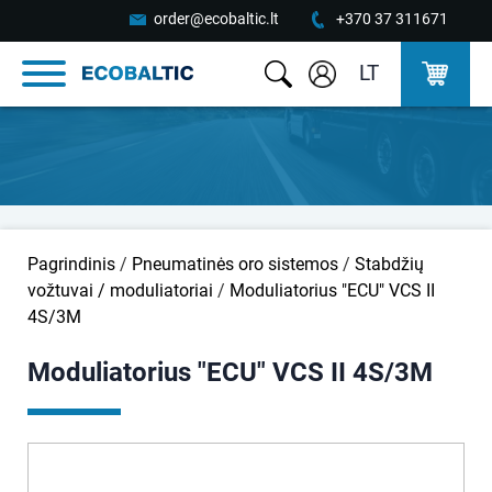
order@ecobaltic.lt
+370 37 311671
LT
Pagrindinis
/
Pneumatinės oro sistemos
/
Stabdžių
vožtuvai / moduliatoriai
/
Moduliatorius "ECU" VCS II
4S/3M
Moduliatorius "ECU" VCS II 4S/3M