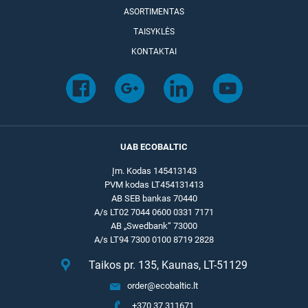
ASORTIMENTAS
TAISYKLĖS
KONTAKTAI
UAB ECOBALTIC
Įm. Kodas 145413143
PVM kodas LT454131413
AB SEB bankas 70440
A/s LT02 7044 0600 0331 7171
AB „Swedbank“ 73000
A/s LT94 7300 0100 8719 2828
Taikos pr. 135, Kaunas, LT-51129
order@ecobaltic.lt
+370 37 311671