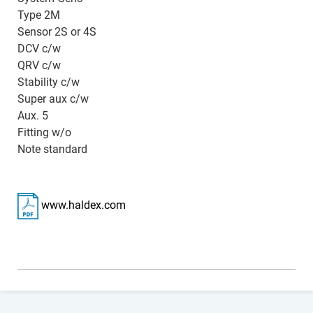
Type 2M
Sensor 2S or 4S
DCV c/w
QRV c/w
Stability c/w
Super aux c/w
Aux. 5
Fitting w/o
Note standard
www.haldex.com