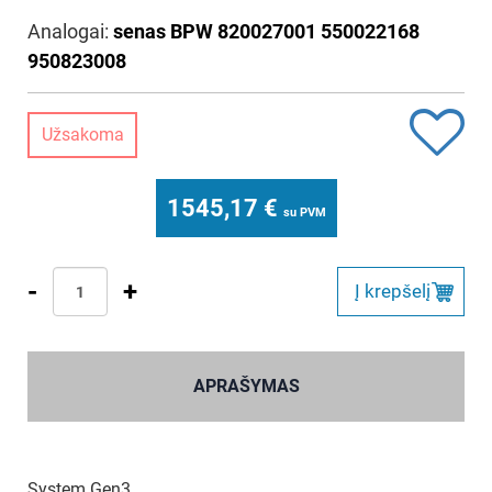
Analogai:
senas BPW 820027001 550022168
950823008
Užsakoma
1545,17
€
su PVM
-
+
Į krepšelį
APRAŠYMAS
System Gen3