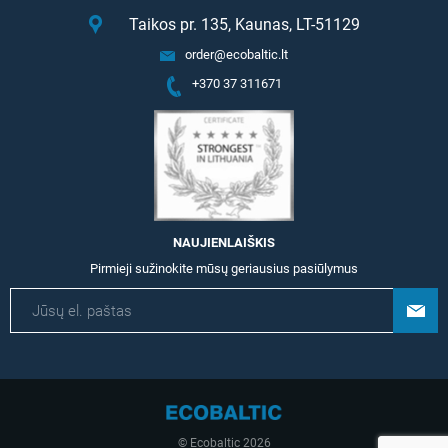
Taikos pr. 135, Kaunas, LT-51129
order@ecobaltic.lt
+370 37 311671
NAUJIENLAIŠKIS
Pirmieji sužinokite mūsų geriausius pasiūlymus
© Ecobaltic 2026