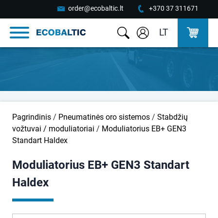
order@ecobaltic.lt
+370 37 311671
LT
Pagrindinis
/
Pneumatinės oro sistemos
/
Stabdžių
vožtuvai / moduliatoriai
/
Moduliatorius EB+ GEN3
Standart Haldex
Moduliatorius EB+ GEN3 Standart
Haldex