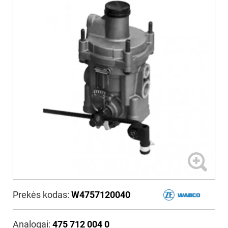
Prekės kodas:
W4757120040
Analogai:
475 712 004 0