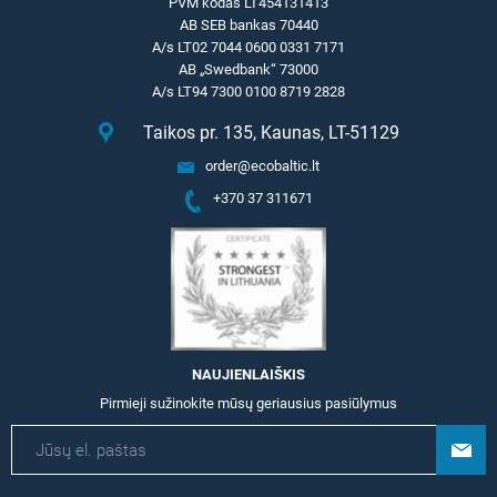
PVM kodas LT454131413
AB SEB bankas 70440
A/s LT02 7044 0600 0331 7171
AB „Swedbank“ 73000
A/s LT94 7300 0100 8719 2828
Taikos pr. 135, Kaunas, LT-51129
order@ecobaltic.lt
+370 37 311671
NAUJIENLAIŠKIS
Pirmieji sužinokite mūsų geriausius pasiūlymus