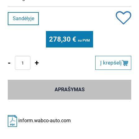
Sandėlyje
278,30
€
su PVM
-
+
Į krepšelį
APRAŠYMAS
inform.wabco-auto.com