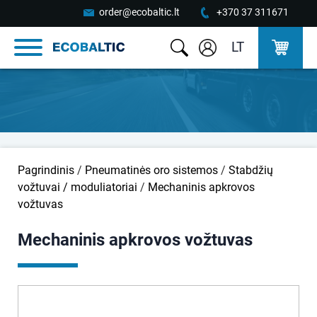
order@ecobaltic.lt
+370 37 311671
LT
Pagrindinis
/
Pneumatinės oro sistemos
/
Stabdžių
vožtuvai / moduliatoriai
/
Mechaninis apkrovos
vožtuvas
Mechaninis apkrovos vožtuvas