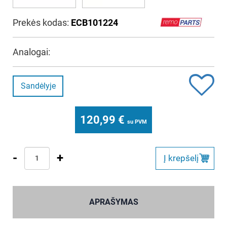
Prekės kodas:
ECB101224
Analogai:
Sandėlyje
120,99
€
su PVM
-
+
Į krepšelį
APRAŠYMAS