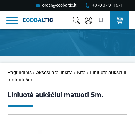
order@ecobaltic.lt
+370 37 311671
LT
Pagrindinis
/
Aksesuarai ir kita
/
Kita
/
Liniuotė aukščiui
matuoti 5m.
Liniuotė aukščiui matuoti 5m.