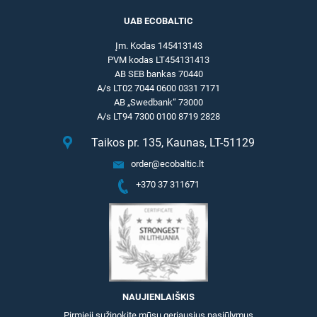
UAB ECOBALTIC
Įm. Kodas 145413143
PVM kodas LT454131413
AB SEB bankas 70440
A/s LT02 7044 0600 0331 7171
AB „Swedbank“ 73000
A/s LT94 7300 0100 8719 2828
Taikos pr. 135, Kaunas, LT-51129
order@ecobaltic.lt
+370 37 311671
NAUJIENLAIŠKIS
Pirmieji sužinokite mūsų geriausius pasiūlymus