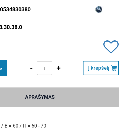
0534830380
8.30.38.0
-
+
Į krepšelį
VM
APRAŠYMAS
/ B = 60 / H = 60 - 70