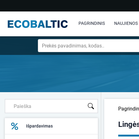
PAGRINDINIS
NAUJIENOS
Pagrindin
Lingė
Išpardavimas