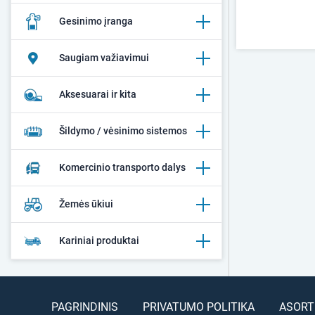
Gesinimo įranga
Saugiam važiavimui
Aksesuarai ir kita
Šildymo / vėsinimo sistemos
Komercinio transporto dalys
Žemės ūkiui
Kariniai produktai
PAGRINDINIS
PRIVATUMO POLITIKA
ASORT