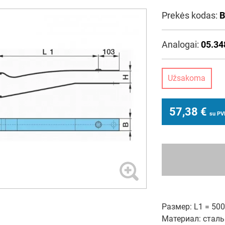
Prekės kodas:
B
Analogai:
05.34
Užsakoma
57,38
€
su P
Размер: L1 = 500 
Материал: сталь