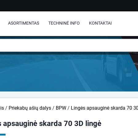
ASORTIMENTAS
TECHNINĖ INFO
KONTAKTAI
is
/
Priekabų ašių dalys
/
BPW
/
Lingės apsauginė skarda 70 3D
s apsauginė skarda 70 3D lingė