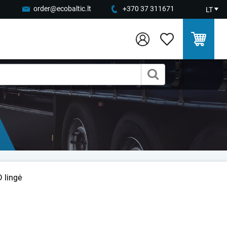
order@ecobaltic.lt
+370 37 311671
LT
 lingė