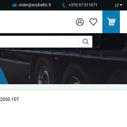
order@ecobaltic.lt
+370 37 311671
LT
/2050 10T