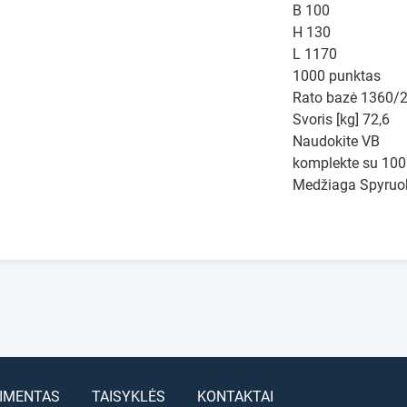
B 100
H 130
L 1170
1000 punktas
Rato bazė 1360/
Svoris [kg] 72,6
Naudokite VB
komplekte su 100
Medžiaga Spyruok
IMENTAS
TAISYKLĖS
KONTAKTAI