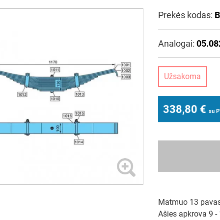
Prekės kodas:
B
Analogai:
05.08
Užsakoma
338,80
€
su 
Matmuo 13 pavasa
Ašies apkrova 9 - 