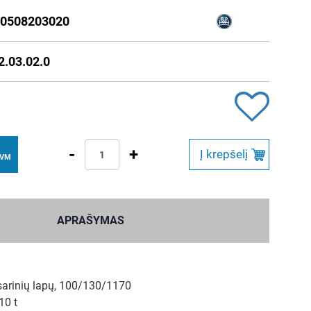
0508203020
2.03.02.0
-
+
Į krepšelį
PVM
APRAŠYMAS
rinių lapų, 100/130/1170
10 t