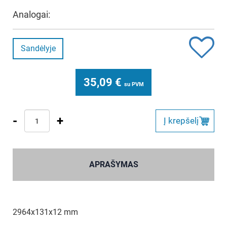
Analogai:
Sandėlyje
35,09
€
su PVM
-
+
Į krepšelį
APRAŠYMAS
2964x131x12 mm