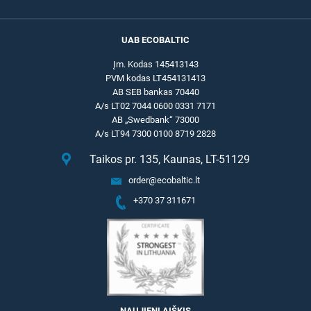
UAB ECOBALTIC
Įm. Kodas 145413143
PVM kodas LT454131413
AB SEB bankas 70440
A/s LT02 7044 0600 0331 7171
AB „Swedbank“ 73000
A/s LT94 7300 0100 8719 2828
Taikos pr. 135, Kaunas, LT-51129
order@ecobaltic.lt
+370 37 311671
NAUJIENLAIŠKIS