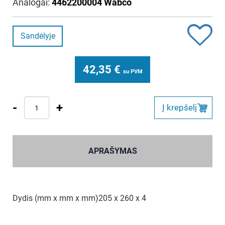
Analogai:
4462200004 Wabco
Sandėlyje
42,35
€
su PVM
-
+
Į krepšelį
APRAŠYMAS
Dydis (mm x mm x mm)205 x 260 x 4