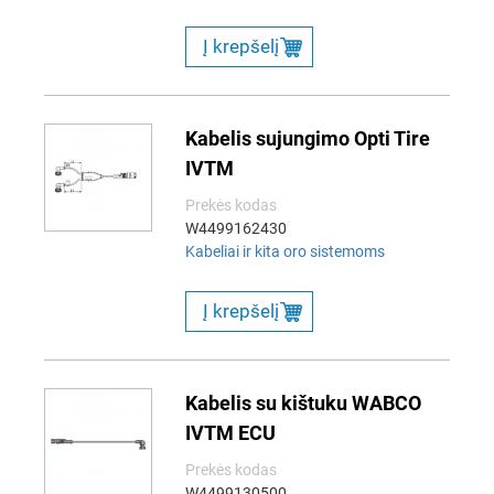
Į krepšelį
Kabelis sujungimo Opti Tire
IVTM
Prekės kodas
W4499162430
Kabeliai ir kita oro sistemoms
Į krepšelį
Kabelis su kištuku WABCO
IVTM ECU
Prekės kodas
W4499130500