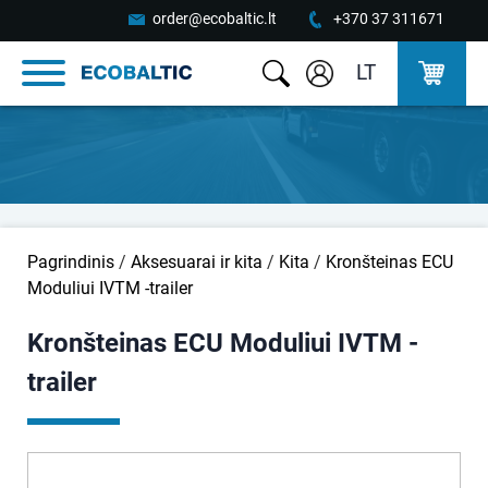
order@ecobaltic.lt
+370 37 311671
LT
Pagrindinis
/
Aksesuarai ir kita
/
Kita
/
Kronšteinas ECU
Moduliui IVTM -trailer
Kronšteinas ECU Moduliui IVTM -
trailer