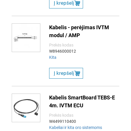
Į krepšelį
Kabelis - perėjimas IVTM
modul / AMP
Prekės kodas
W8946000012
Kita
Į krepšelį
Kabelis SmartBoard TEBS-E
4m. IVTM ECU
Prekės kodas
W4499110400
Kabeliai ir kita oro sistemoms