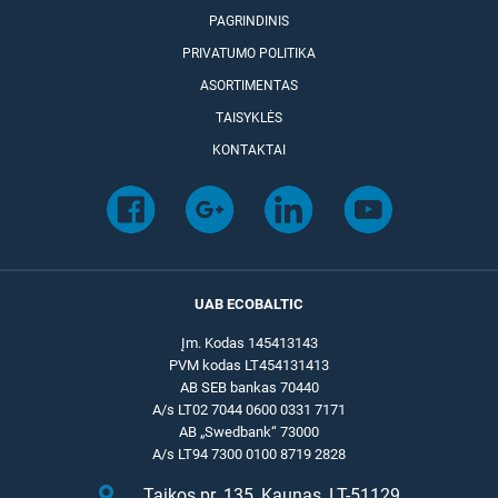
PAGRINDINIS
PRIVATUMO POLITIKA
ASORTIMENTAS
TAISYKLĖS
KONTAKTAI
UAB ECOBALTIC
Įm. Kodas 145413143
PVM kodas LT454131413
AB SEB bankas 70440
A/s LT02 7044 0600 0331 7171
AB „Swedbank“ 73000
A/s LT94 7300 0100 8719 2828
Taikos pr. 135, Kaunas, LT-51129