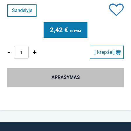
Sandėlyje
2,42
€
su PVM
-
+
Į krepšelį
APRAŠYMAS