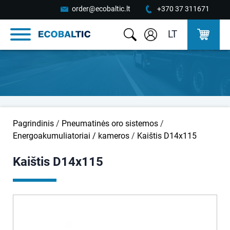
order@ecobaltic.lt
+370 37 311671
LT
Pagrindinis
/
Pneumatinės oro sistemos
/
Energoakumuliatoriai / kameros
/
Kaištis D14x115
Kaištis D14x115