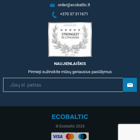
order@ecobaltic.lt
+370 37 311671
NAUJIENLAIŠKIS
Pirmieji sužinokite mūsų geriausius pasiūlymus
© Ecobaltic 2026