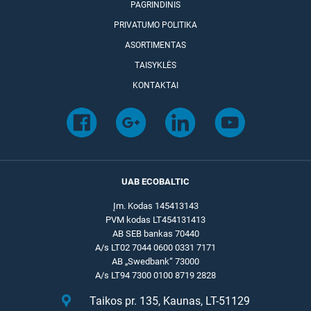
PAGRINDINIS
PRIVATUMO POLITIKA
ASORTIMENTAS
TAISYKLĖS
KONTAKTAI
UAB ECOBALTIC
Įm. Kodas 145413143
PVM kodas LT454131413
AB SEB bankas 70440
A/s LT02 7044 0600 0331 7171
AB „Swedbank“ 73000
A/s LT94 7300 0100 8719 2828
Taikos pr. 135, Kaunas, LT-51129