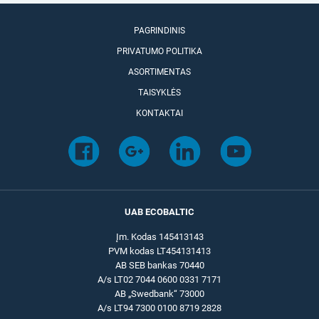
PAGRINDINIS
PRIVATUMO POLITIKA
ASORTIMENTAS
TAISYKLĖS
KONTAKTAI
UAB ECOBALTIC
Įm. Kodas 145413143
PVM kodas LT454131413
AB SEB bankas 70440
A/s LT02 7044 0600 0331 7171
AB „Swedbank“ 73000
A/s LT94 7300 0100 8719 2828