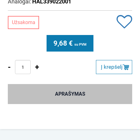
Analogai:
HAL339022001
Užsakoma
9,68
€
su PVM
-
+
Į krepšelį
APRAŠYMAS