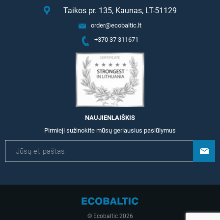
Taikos pr. 135, Kaunas, LT-51129
order@ecobaltic.lt
+370 37 311671
NAUJIENLAIŠKIS
Pirmieji sužinokite mūsų geriausius pasiūlymus
© Ecobaltic 2026