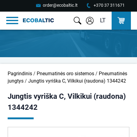
order@ecobaltic.lt
+370 37 311671
LT
Pagrindinis
/
Pneumatinės oro sistemos
/
Pneumatinės
jungtys
/
Jungtis vyriška C, Vilkikui (raudona) 1344242
Jungtis vyriška C, Vilkikui (raudona)
1344242