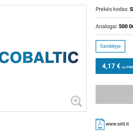
Prekės kodas:
S
Analogai:
500 0
Sandėlyje
4,17
€
su PV
www.sirit.it