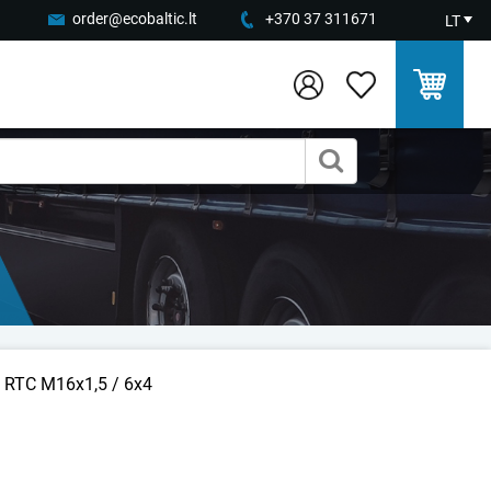
order@ecobaltic.lt
+370 37 311671
LT
s RTC M16x1,5 / 6x4