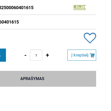
I2500060401615
60401615
-
+
Į krepšelį
M
APRAŠYMAS