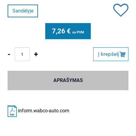
Sandėlyje
7,26
€
su PVM
-
+
Į krepšelį
APRAŠYMAS
inform.wabco-auto.com