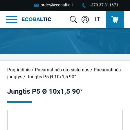
order@ecobaltic.lt
+370 37 311671
LT
Pagrindinis
/
Pneumatinės oro sistemos
/
Pneumatinės
jungtys
/
Jungtis P5 Ø 10x1,5 90°
Jungtis P5 Ø 10x1,5 90°