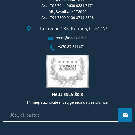
A/s LT02 7044 0600 0331 7171
AB „Swedbank“ 73000
A/s LT94 7300 0100 8719 2828
Taikos pr. 135, Kaunas, LT-51129
order@ecobaltic.lt
+370 37 311671
NAUJIENLAIŠKIS
Pirmieji sužinokite mūsų geriausius pasiūlymus