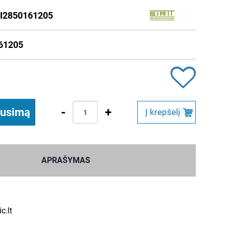
I2850161205
61205
-
+
ausimą
Į krepšelį
APRAŠYMAS
c.lt