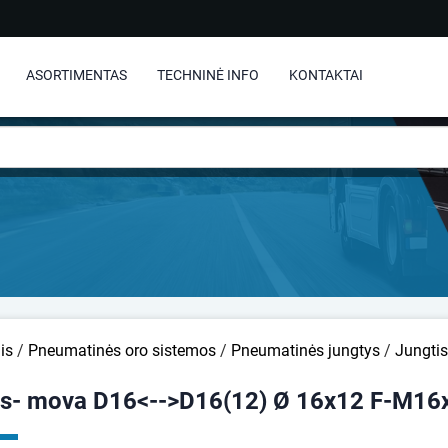
ASORTIMENTAS
TECHNINĖ INFO
KONTAKTAI
is
/
Pneumatinės oro sistemos
/
Pneumatinės jungtys
/
Jungti
is- mova D16<-->D16(12) Ø 16x12 F-M16