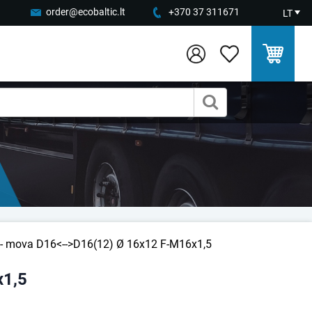
order@ecobaltic.lt
+370 37 311671
LT
s- mova D16<-->D16(12) Ø 16x12 F-M16x1,5
x1,5