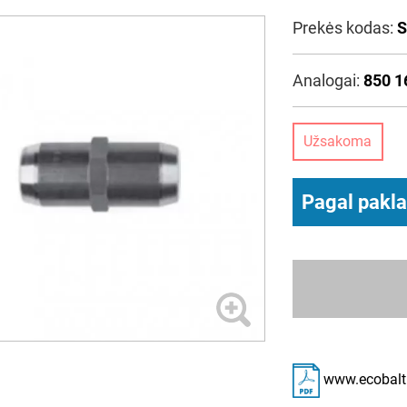
Prekės kodas:
S
Analogai:
850 1
Užsakoma
Pagal pakl
www.ecobalti