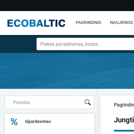
PAGRINDINIS
NAUJIENOS
Pagrindin
Jungt
Išpardavimas