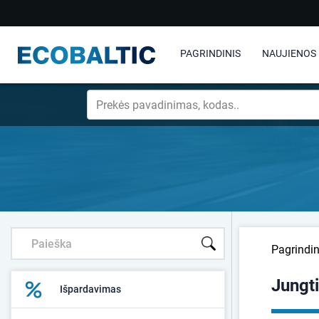
PAGRINDINIS
NAUJIENOS
Pagrindin
Jungt
Išpardavimas