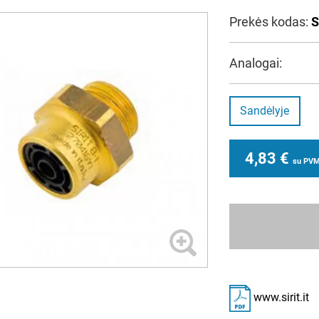
Prekės kodas:
S
Analogai:
Sandėlyje
4,83
€
su PV
www.sirit.it