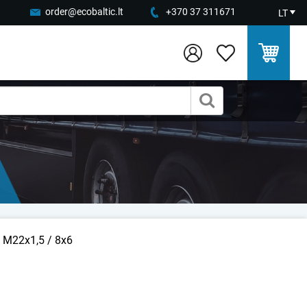
order@ecobaltic.lt
+370 37 311671
LT
 M22x1,5 / 8x6