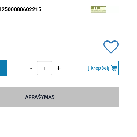
I2500080602215
-
+
Į krepšelį
M
APRAŠYMAS