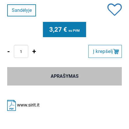
Sandėlyje
3,27
€
su PVM
-
+
Į krepšelį
APRAŠYMAS
www.sirit.it