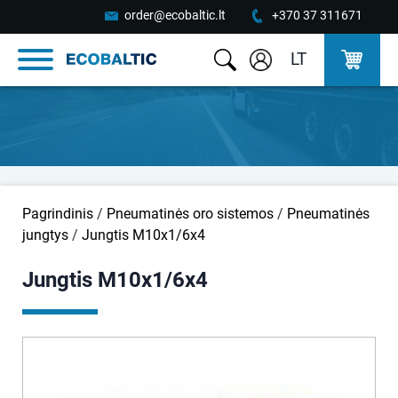
order@ecobaltic.lt
+370 37 311671
LT
Pagrindinis
/
Pneumatinės oro sistemos
/
Pneumatinės
jungtys
/
Jungtis M10x1/6x4
Jungtis M10x1/6x4