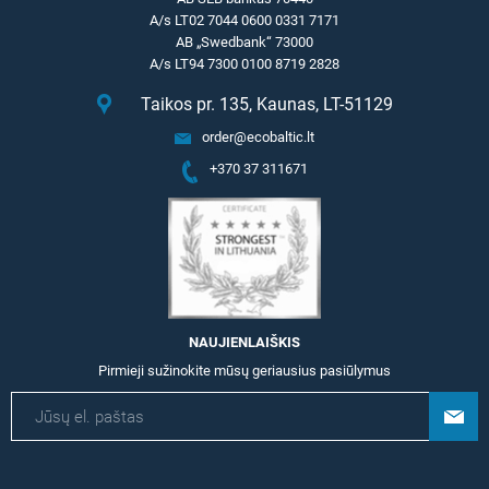
A/s LT02 7044 0600 0331 7171
AB „Swedbank“ 73000
A/s LT94 7300 0100 8719 2828
Taikos pr. 135, Kaunas, LT-51129
order@ecobaltic.lt
+370 37 311671
NAUJIENLAIŠKIS
Pirmieji sužinokite mūsų geriausius pasiūlymus