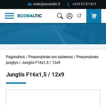
order@ecobaltic.lt
+370 37 311671
LT
Pagrindinis
/
Pneumatinės oro sistemos
/
Pneumatinės
jungtys
/
Jungtis F16x1,5 / 12x9
Jungtis F16x1,5 / 12x9