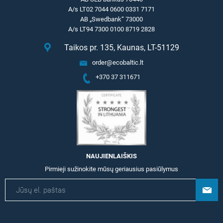
A/s LT02 7044 0600 0331 7171
AB „Swedbank“ 73000
A/s LT94 7300 0100 8719 2828
Taikos pr. 135, Kaunas, LT-51129
order@ecobaltic.lt
+370 37 311671
NAUJIENLAIŠKIS
Pirmieji sužinokite mūsų geriausius pasiūlymus