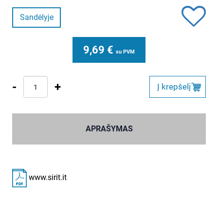
Sandėlyje
9,69
€
su PVM
-
+
Į krepšelį
APRAŠYMAS
www.sirit.it