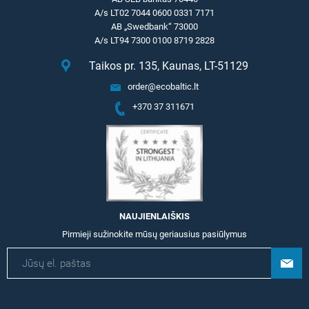
A/s LT02 7044 0600 0331 7171
AB „Swedbank“ 73000
A/s LT94 7300 0100 8719 2828
Taikos pr. 135, Kaunas, LT-51129
order@ecobaltic.lt
+370 37 311671
NAUJIENLAIŠKIS
Pirmieji sužinokite mūsų geriausius pasiūlymus