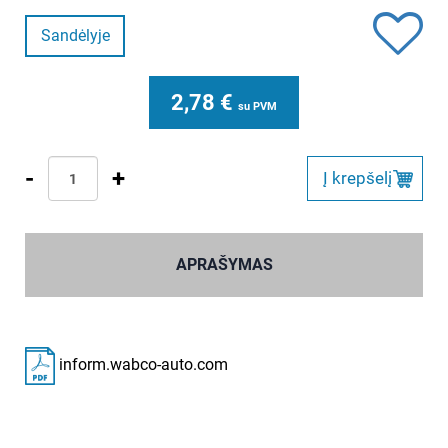
Sandėlyje
2,78
€
su PVM
-
+
Į krepšelį
APRAŠYMAS
inform.wabco-auto.com