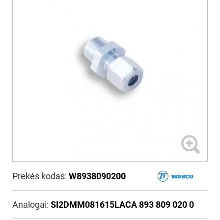
Prekės kodas:
W8938090200
Analogai:
SI2DMM081615LACA 893 809 020 0