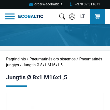
order@ecobaltic.lt
+370 37 311671
LT
Pagrindinis
/
Pneumatinės oro sistemos
/
Pneumatinės
jungtys
/
Jungtis Ø 8x1 M16x1,5
Jungtis Ø 8x1 M16x1,5