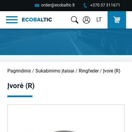
order@ecobaltic.lt
+370 37 311671
LT
Pagrindinis
/
Sukabinimo įtaisai
/
Ringfeder
/
Įvorė (R)
Įvorė (R)