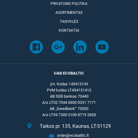
PRIVATUMO POLITIKA
ASORTIMENTAS
TAISYKLĖS
KONTAKTAI
UAB ECOBALTIC
Įm. Kodas 145413143
PVM kodas LT454131413
AB SEB bankas 70440
A/s LT02 7044 0600 0331 7171
AB „Swedbank“ 73000
A/s LT94 7300 0100 8719 2828
Taikos pr. 135, Kaunas, LT-51129
order@ecobaltic.lt