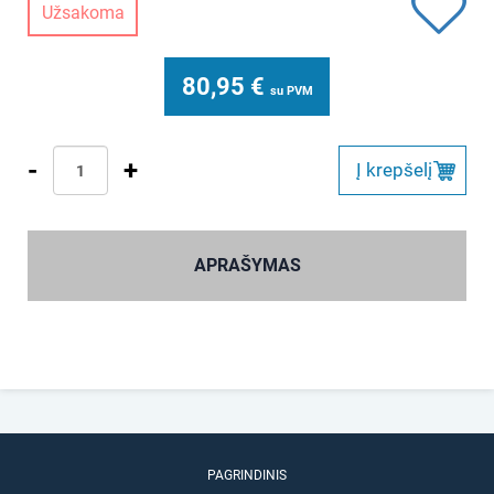
Užsakoma
80,95
€
su PVM
-
+
Į krepšelį
APRAŠYMAS
PAGRINDINIS