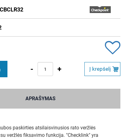
CBCLR32
2
-
+
Į krepšelį
M
APRAŠYMAS
ubos paskirties atsilaisvinusios rato veržlės
 su veržlės fiksavimo funkcija. "Checklink" yra