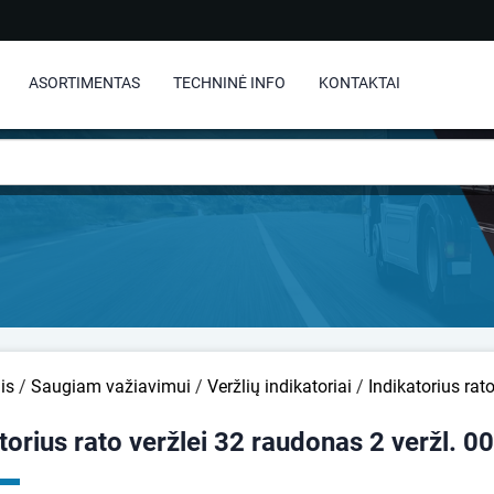
ASORTIMENTAS
TECHNINĖ INFO
KONTAKTAI
is
/
Saugiam važiavimui
/
Veržlių indikatoriai
/
Indikatorius rat
torius rato veržlei 32 raudonas 2 veržl. 0