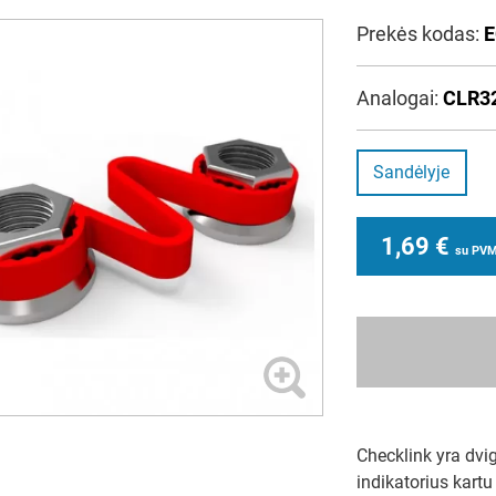
Prekės kodas:
E
Analogai:
CLR3
Sandėlyje
1,69
€
su PV
Checklink yra dvig
indikatorius kartu