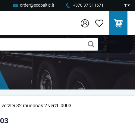
order@ecobaltic.lt
+370 37 311671
LT
o veržlei 32 raudonas 2 veržl. 0003
003