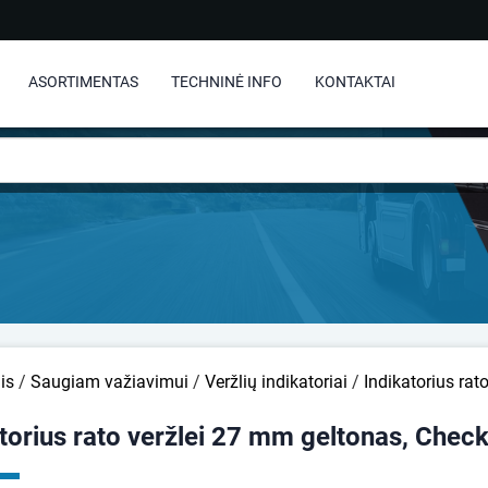
ASORTIMENTAS
TECHNINĖ INFO
KONTAKTAI
is
/
Saugiam važiavimui
/
Veržlių indikatoriai
/
Indikatorius rat
torius rato veržlei 27 mm geltonas, Chec