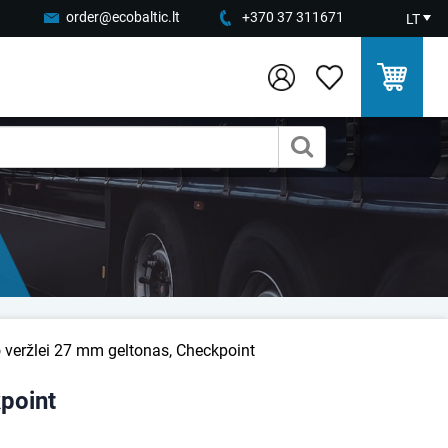
order@ecobaltic.lt
+370 37 311671
LT
o veržlei 27 mm geltonas, Checkpoint
kpoint