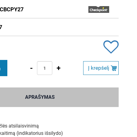
CBCPY27
7
-
+
Į krepšelį
M
APRAŠYMAS
žlės atsilaisvinimą
kaitimą (indikatorius išsilydo)