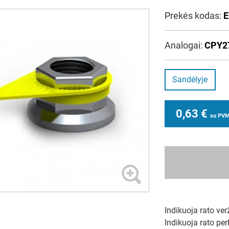
Prekės kodas:
E
Analogai:
CPY2
Sandėlyje
0,63
€
su PV
Indikuoja rato ver
Indikuoja rato per