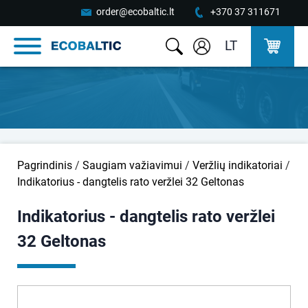
order@ecobaltic.lt
+370 37 311671
LT
Pagrindinis
/
Saugiam važiavimui
/
Veržlių indikatoriai
/
Indikatorius - dangtelis rato veržlei 32 Geltonas
Indikatorius - dangtelis rato veržlei
32 Geltonas