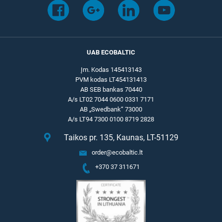
UAB ECOBALTIC
Įm. Kodas 145413143
PVM kodas LT454131413
AB SEB bankas 70440
A/s LT02 7044 0600 0331 7171
AB „Swedbank“ 73000
A/s LT94 7300 0100 8719 2828
Taikos pr. 135, Kaunas, LT-51129
order@ecobaltic.lt
+370 37 311671