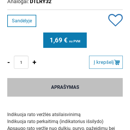
Analogai:
DTLRY32
Sandėlyje
1,69
€
su PVM
-
+
Į krepšelį
APRAŠYMAS
Indikuoja rato veržlės atsilaisvinimą
Indikuoja rato perkaitimą (indikatorius išsilydo)
Apsaugo rato veržlę nuo dulkių, purvo, pažeidimų bei