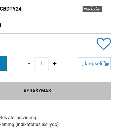
CBDTY24
4
-
+
Į krepšelį
M
APRAŠYMAS
žlės atsilaisvinimą
kaitimą (indikatorius išsilydo)