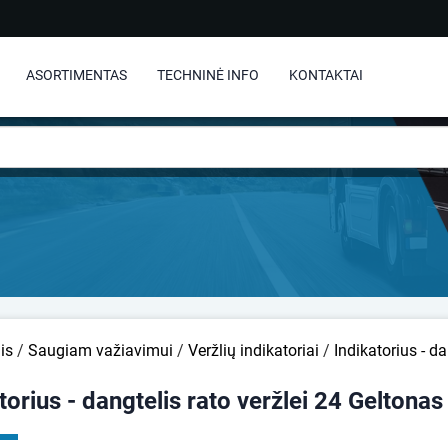
ASORTIMENTAS
TECHNINĖ INFO
KONTAKTAI
is
/
Saugiam važiavimui
/
Veržlių indikatoriai
/
Indikatorius - d
torius - dangtelis rato veržlei 24 Geltonas