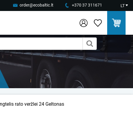
order@ecobaltic.lt
+370 37 311671
LT
angtelis rato veržlei 24 Geltonas