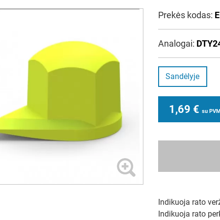
Prekės kodas:
E
Analogai:
DTY2
Sandėlyje
1,69
€
su PV
Indikuoja rato ver
Indikuoja rato per