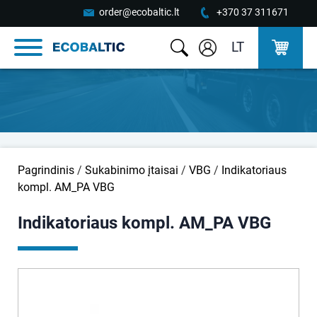
order@ecobaltic.lt
+370 37 311671
LT
Pagrindinis
/
Sukabinimo įtaisai
/
VBG
/
Indikatoriaus
kompl. AM_PA VBG
Indikatoriaus kompl. AM_PA VBG