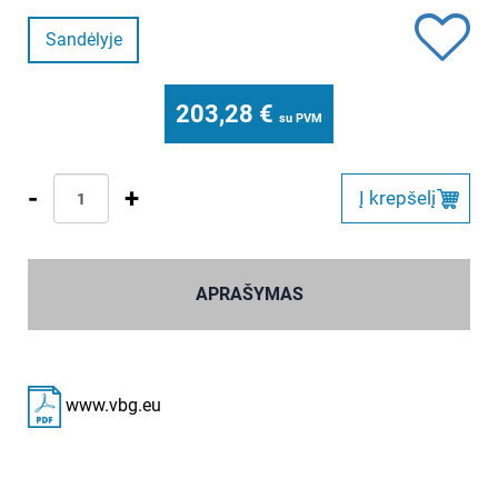
Sandėlyje
203,28
€
su PVM
-
+
Į krepšelį
APRAŠYMAS
www.vbg.eu