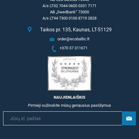
A/s LT02 7044 0600 0331 7171
AB „Swedbank“ 73000
A/s LT94 7300 0100 8719 2828
Taikos pr. 135, Kaunas, LT-51129
order@ecobaltic.lt
+370 37 311671
NAUJIENLAIŠKIS
Pirmieji sužinokite mūsų geriausius pasiūlymus