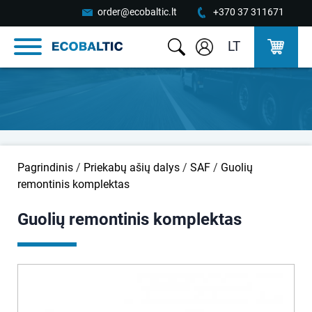
order@ecobaltic.lt
+370 37 311671
LT
Pagrindinis
/
Priekabų ašių dalys
/
SAF
/
Guolių
remontinis komplektas
Guolių remontinis komplektas