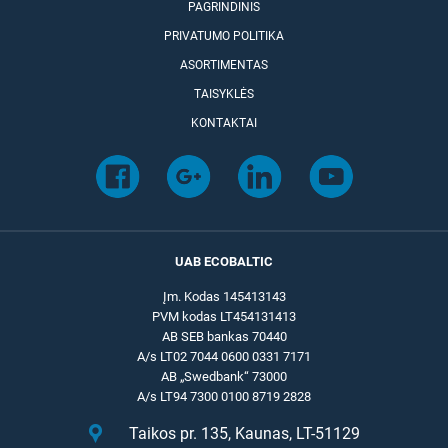
PAGRINDINIS
PRIVATUMO POLITIKA
ASORTIMENTAS
TAISYKLĖS
KONTAKTAI
UAB ECOBALTIC
Įm. Kodas 145413143
PVM kodas LT454131413
AB SEB bankas 70440
A/s LT02 7044 0600 0331 7171
AB „Swedbank“ 73000
A/s LT94 7300 0100 8719 2828
Taikos pr. 135, Kaunas, LT-51129