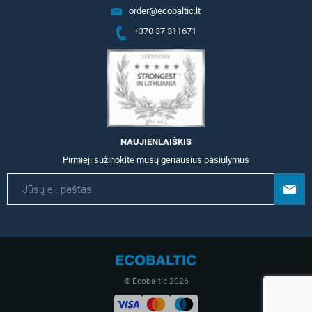
order@ecobaltic.lt
+370 37 311671
NAUJIENLAIŠKIS
Pirmieji sužinokite mūsų geriausius pasiūlymus
© Ecobaltic 2026