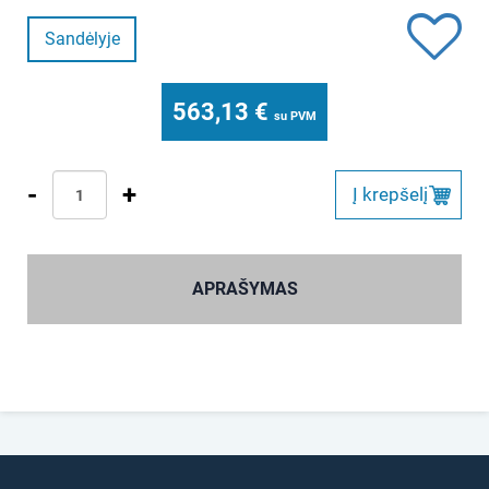
Sandėlyje
563,13
€
su PVM
-
+
Į krepšelį
APRAŠYMAS