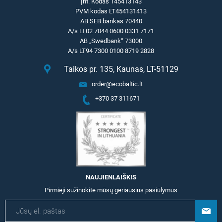
Įm. Kodas 145413143
PVM kodas LT454131413
AB SEB bankas 70440
A/s LT02 7044 0600 0331 7171
AB „Swedbank“ 73000
A/s LT94 7300 0100 8719 2828
Taikos pr. 135, Kaunas, LT-51129
order@ecobaltic.lt
+370 37 311671
NAUJIENLAIŠKIS
Pirmieji sužinokite mūsų geriausius pasiūlymus