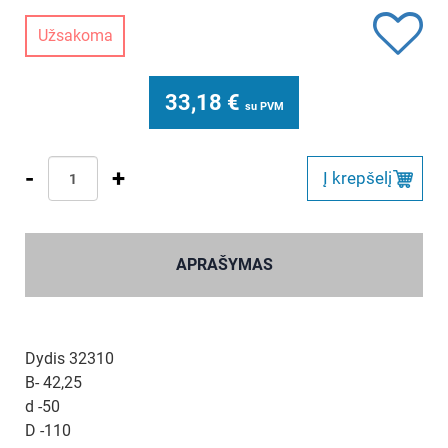
Užsakoma
33,18
€
su PVM
-
+
Į krepšelį
APRAŠYMAS
Dydis 32310
B- 42,25
d -50
D -110