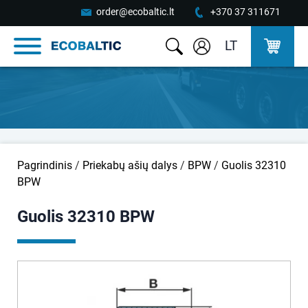
order@ecobaltic.lt
+370 37 311671
LT
Pagrindinis
/
Priekabų ašių dalys
/
BPW
/
Guolis 32310
BPW
Guolis 32310 BPW