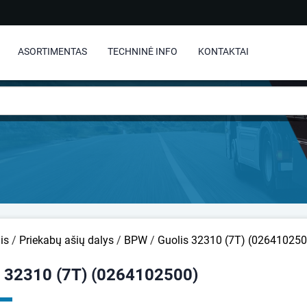
ASORTIMENTAS
TECHNINĖ INFO
KONTAKTAI
is
/
Priekabų ašių dalys
/
BPW
/
Guolis 32310 (7T) (026410250
s 32310 (7T) (0264102500)