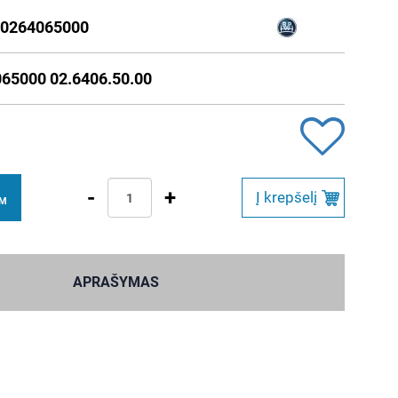
0264065000
65000 02.6406.50.00
-
+
Į krepšelį
VM
APRAŠYMAS