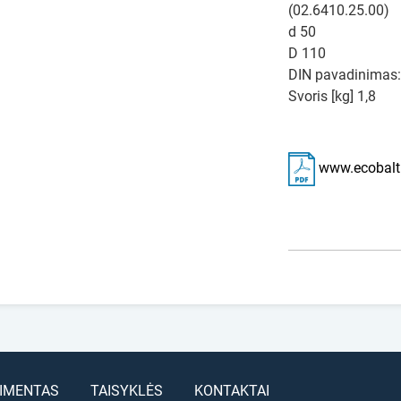
(02.6410.25.00)
d 50
D 110
DIN pavadinimas:
Svoris [kg] 1,8
www.ecobalti
IMENTAS
TAISYKLĖS
KONTAKTAI