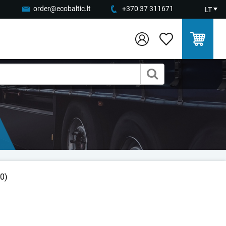
order@ecobaltic.lt
+370 37 311671
LT
0)