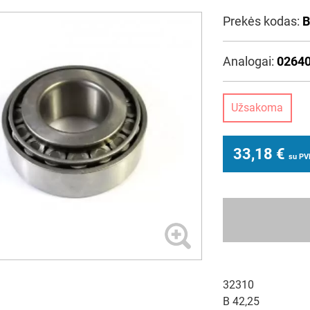
Prekės kodas:
B
Analogai:
02640
Užsakoma
33,18
€
su P
32310
B 42,25