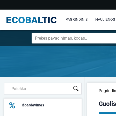
PAGRINDINIS
NAUJIENOS
Pagrindin
Guoli
Išpardavimas