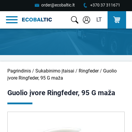
order@ecobaltic.lt
+370 37 311671
LT
Pagrindinis
/
Sukabinimo įtaisai
/
Ringfeder
/
Guolio
įvore Ringfeder, 95 G maža
Guolio įvore Ringfeder, 95 G maža