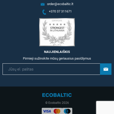
order@ecobaltic.lt
+370 37 311671
NAUJIENLAIŠKIS
Pirmieji sužinokite mūsų geriausius pasiūlymus
© Ecobaltic 2026