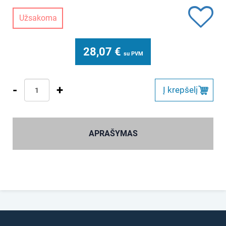
Užsakoma
28,07
€
su PVM
-
+
Į krepšelį
APRAŠYMAS