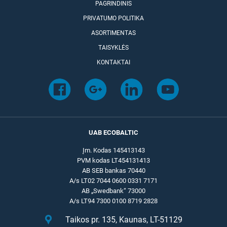
PAGRINDINIS
PRIVATUMO POLITIKA
ASORTIMENTAS
TAISYKLĖS
KONTAKTAI
UAB ECOBALTIC
Įm. Kodas 145413143
PVM kodas LT454131413
AB SEB bankas 70440
A/s LT02 7044 0600 0331 7171
AB „Swedbank“ 73000
A/s LT94 7300 0100 8719 2828
Taikos pr. 135, Kaunas, LT-51129