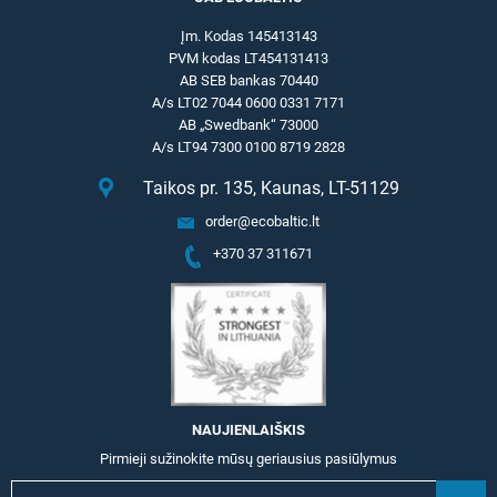
Įm. Kodas 145413143
PVM kodas LT454131413
AB SEB bankas 70440
A/s LT02 7044 0600 0331 7171
AB „Swedbank“ 73000
A/s LT94 7300 0100 8719 2828
Taikos pr. 135, Kaunas, LT-51129
order@ecobaltic.lt
+370 37 311671
NAUJIENLAIŠKIS
Pirmieji sužinokite mūsų geriausius pasiūlymus