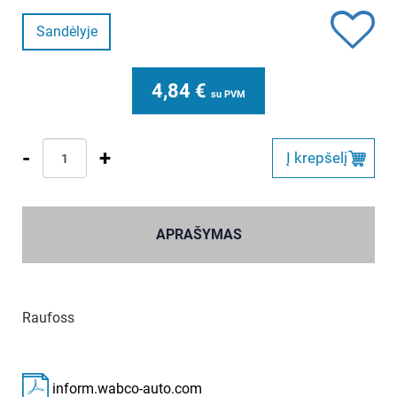
Sandėlyje
4,84
€
su PVM
-
+
Į krepšelį
APRAŠYMAS
Raufoss
inform.wabco-auto.com