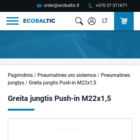
order@ecobaltic.lt
+370 37 311671
LT
Pagrindinis
/
Pneumatinės oro sistemos
/
Pneumatinės
jungtys
/
Greita jungtis Push-in M22x1,5
Greita jungtis Push-in M22x1,5