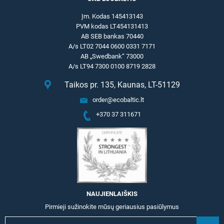
Įm. Kodas 145413143
PVM kodas LT454131413
AB SEB bankas 70440
A/s LT02 7044 0600 0331 7171
AB „Swedbank“ 73000
A/s LT94 7300 0100 8719 2828
Taikos pr. 135, Kaunas, LT-51129
order@ecobaltic.lt
+370 37 311671
NAUJIENLAIŠKIS
Pirmieji sužinokite mūsų geriausius pasiūlymus