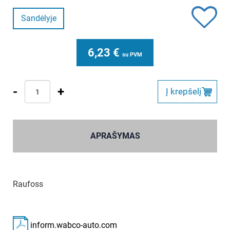
Sandėlyje
6,23
€
su PVM
-
+
Į krepšelį
APRAŠYMAS
Raufoss
inform.wabco-auto.com