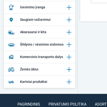
Gesinimo įranga
Saugiam važiavimui
Aksesuarai ir kita
Šildymo / vėsinimo sistemos
Komercinio transporto dalys
Žemės ūkiui
Kariniai produktai
PAGRINDINIS
PRIVATUMO POLITIKA
ASORT