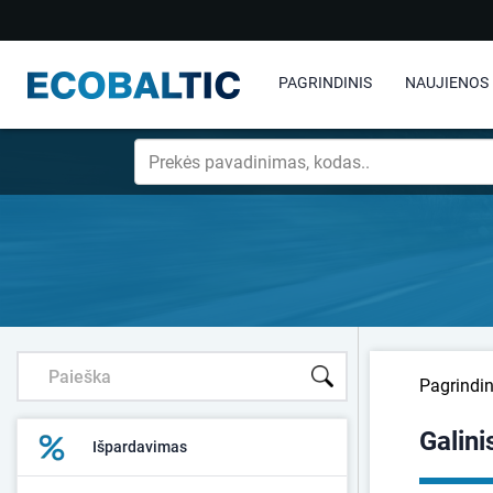
PAGRINDINIS
NAUJIENOS
Pagrindin
Galin
Išpardavimas