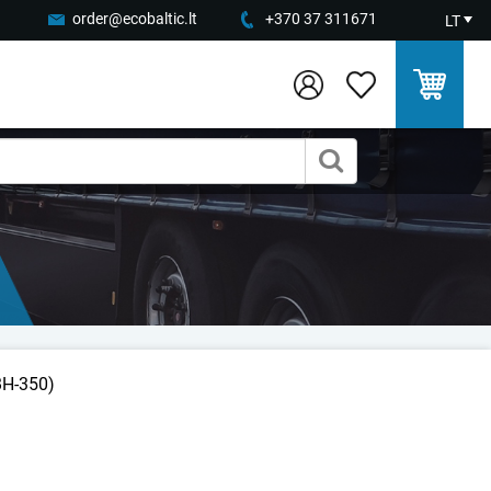
order@ecobaltic.lt
+370 37 311671
LT
BH-350)