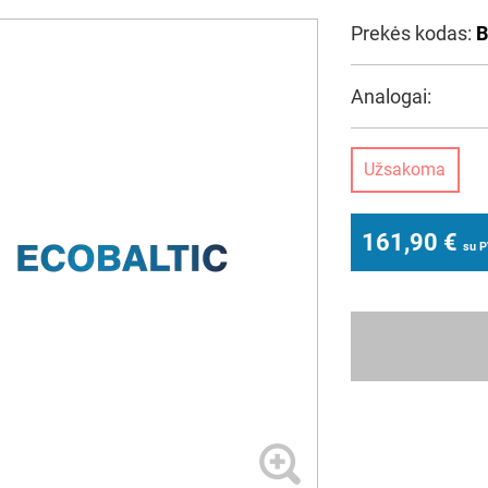
Prekės kodas:
B
Analogai:
Užsakoma
161,90
€
su 