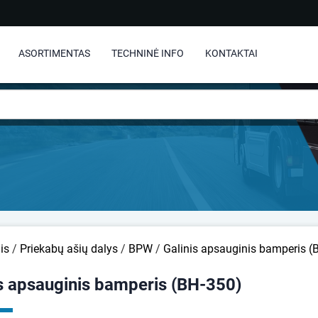
ASORTIMENTAS
TECHNINĖ INFO
KONTAKTAI
is
/
Priekabų ašių dalys
/
BPW
/
Galinis apsauginis bamperis (
is apsauginis bamperis (BH-350)