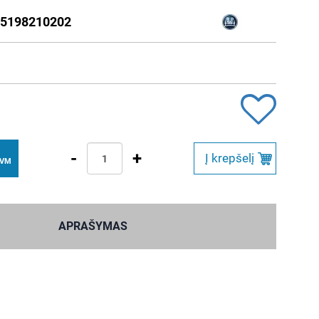
5198210202
-
+
Į krepšelį
PVM
APRAŠYMAS