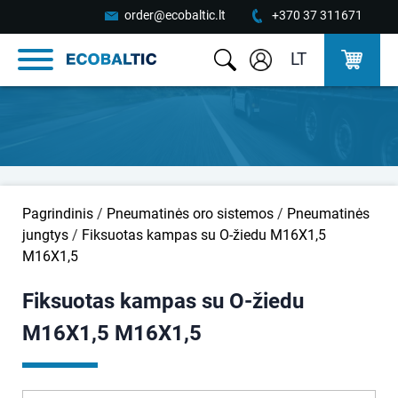
order@ecobaltic.lt
+370 37 311671
LT
Pagrindinis
/
Pneumatinės oro sistemos
/
Pneumatinės
jungtys
/
Fiksuotas kampas su O-žiedu M16X1,5
M16X1,5
Fiksuotas kampas su O-žiedu
M16X1,5 M16X1,5