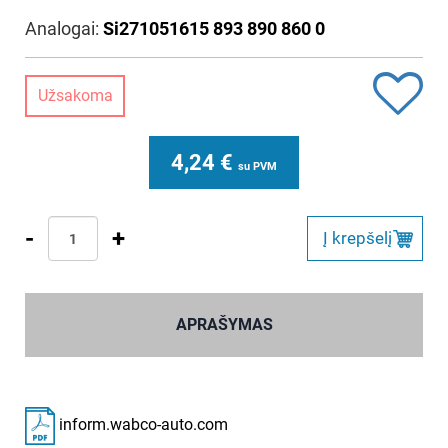
Analogai:
Si271051615 893 890 860 0
Užsakoma
4,24
€
su PVM
-
+
Į krepšelį
APRAŠYMAS
inform.wabco-auto.com