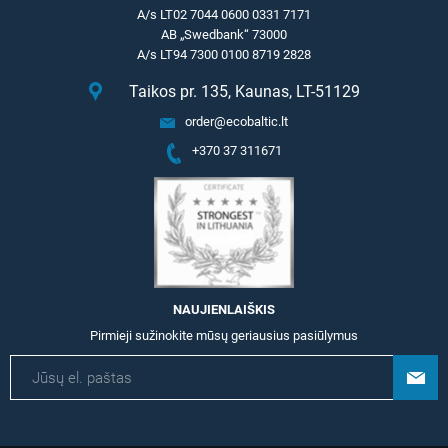
A/s LT02 7044 0600 0331 7171
AB „Swedbank“ 73000
A/s LT94 7300 0100 8719 2828
Taikos pr. 135, Kaunas, LT-51129
order@ecobaltic.lt
+370 37 311671
NAUJIENLAIŠKIS
Pirmieji sužinokite mūsų geriausius pasiūlymus