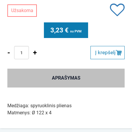
Užsakoma
3,23
€
su PVM
-
+
Į krepšelį
APRAŠYMAS
Medžiaga: spyruoklinis plienas
Matmenys: Ø 122 x 4