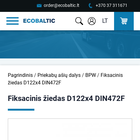
order@ecobaltic.lt
+370 37 311671
LT
Pagrindinis
/
Priekabų ašių dalys
/
BPW
/
Fiksacinis
žiedas D122x4 DIN472F
Fiksacinis žiedas D122x4 DIN472F