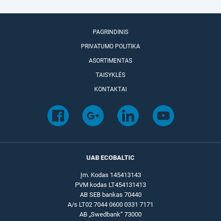
PAGRINDINIS
PRIVATUMO POLITIKA
ASORTIMENTAS
TAISYKLĖS
KONTAKTAI
UAB ECOBALTIC
Įm. Kodas 145413143
PVM kodas LT454131413
AB SEB bankas 70440
A/s LT02 7044 0600 0331 7171
AB „Swedbank“ 73000