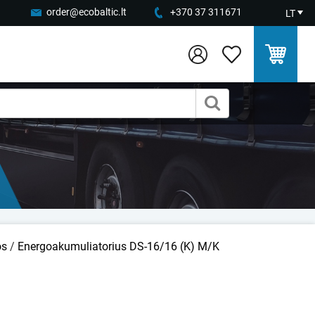
order@ecobaltic.lt
+370 37 311671
LT
os
/
Energoakumuliatorius DS-16/16 (K) M/K