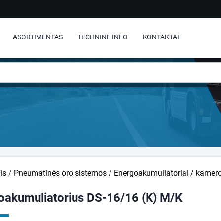
ASORTIMENTAS
TECHNINĖ INFO
KONTAKTAI
is
/
Pneumatinės oro sistemos
/
Energoakumuliatoriai / kamer
oakumuliatorius DS-16/16 (K) M/K