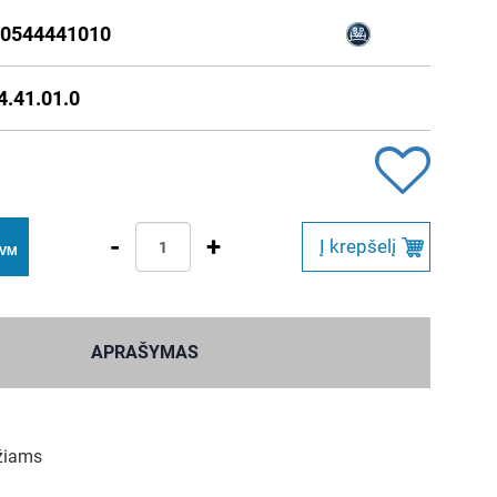
0544441010
4.41.01.0
-
+
Į krepšelį
PVM
APRAŠYMAS
žiams