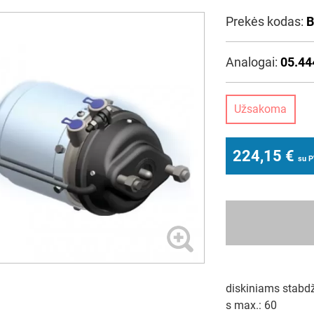
Prekės kodas:
B
Analogai:
05.44
Užsakoma
224,15
€
su 
diskiniams stabd
s max.: 60